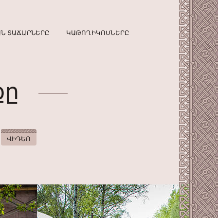
Ն ՏԱՃԱՐՆԵՐԸ
ԿԱԹՈՂԻԿՈՍՆԵՐԸ
քը
ՎԻԴԵՈ