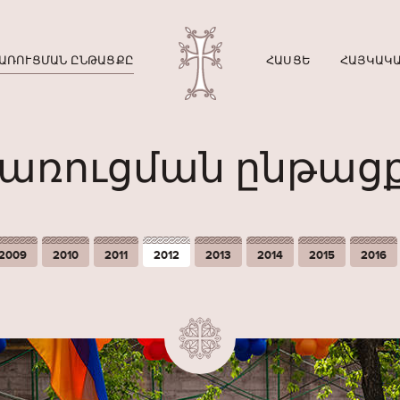
ԱՌՈՒՑՄԱՆ ԸՆԹԱՑՔԸ
ՀԱՍՑԵ
ՀԱՅԿԱԿԱ
առուցման ընթաց
2009
2010
2011
2012
2013
2014
2015
2016