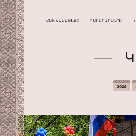
ՀԱՅ ՀԱՄԱՅՆՔԸ
ԲԱՐԵՐԱՐՆԵՐԸ
Կ
Կ
2008