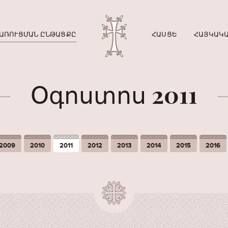
ԱՌՈՒՑՄԱՆ ԸՆԹԱՑՔԸ
ՀԱՍՑԵ
ՀԱՅԿԱԿԱ
Օգոստոս 2011
2009
2010
2011
2012
2013
2014
2015
2016