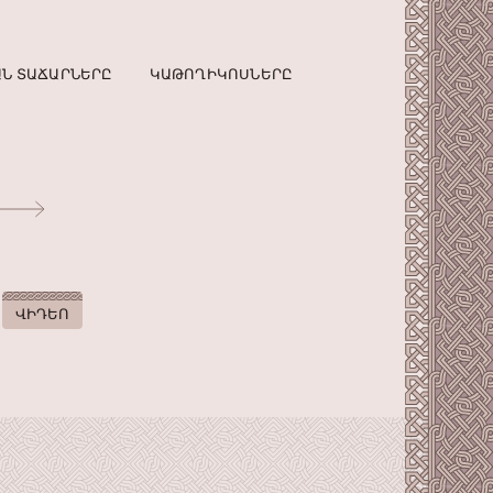
Ն ՏԱՃԱՐՆԵՐԸ
ԿԱԹՈՂԻԿՈՍՆԵՐԸ
ՎԻԴԵՈ