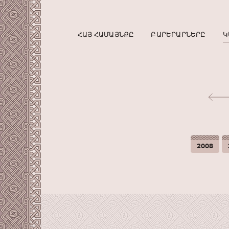
ՀԱՅ ՀԱՄԱՅՆՔԸ
ԲԱՐԵՐԱՐՆԵՐԸ
Կ
2008