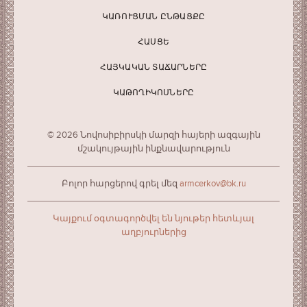
ԿԱՌՈՒՑՄԱՆ ԸՆԹԱՑՔԸ
ՀԱՍՑԵ
ՀԱՅԿԱԿԱՆ ՏԱՃԱՐՆԵՐԸ
ԿԱԹՈՂԻԿՈՍՆԵՐԸ
© 2026 Նովոսիբիրսկի մարզի հայերի ազգային
մշակույթային ինքնավարություն
Բոլոր հարցերով գրել մեզ
armcerkov@bk.ru
Կայքում օգտագործվել են նյութեր հետևյալ
աղբյուրներից