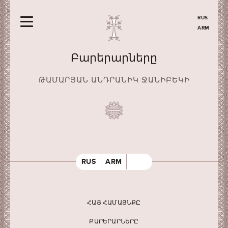
RUS
ARM
Բարերարները
ԹԱՄԱՐՅԱՆ ԱՆԴՐԱՆԻԿ ՋԱՆԻԲԵԿԻ
RUS
ARM
ՀԱՅ ՀԱՄԱՅՆՔԸ
ԲԱՐԵՐԱՐՆԵՐԸ