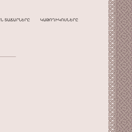
Ն ՏԱՃԱՐՆԵՐԸ
ԿԱԹՈՂԻԿՈՍՆԵՐԸ