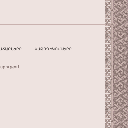
ՏԱՃԱՐՆԵՐԸ
ԿԱԹՈՂԻԿՈՍՆԵՐԸ
արություն