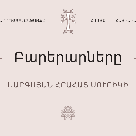
ԱՌՈՒՑՄԱՆ ԸՆԹԱՑՔԸ
ՀԱՍՑԵ
ՀԱՅԿԱԿԱ
Բարերարները
ՍԱՐԳՍՅԱՆ ՀՐԱՀԱՏ ՍՈՒՐԻԿԻ