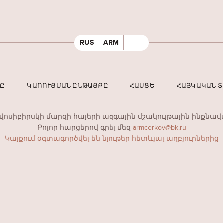
RUS
ARM
ՐԸ
ԿԱՌՈՒՑՄԱՆ ԸՆԹԱՑՔԸ
ՀԱՍՑԵ
ՀԱՅԿԱԿԱՆ 
ովոսիբիրսկի մարզի հայերի ազգային մշակույթային ինքնավ
Բոլոր հարցերով գրել մեզ
armcerkov@bk.ru
Կայքում օգտագործվել են նյութեր հետևյալ աղբյուրներից