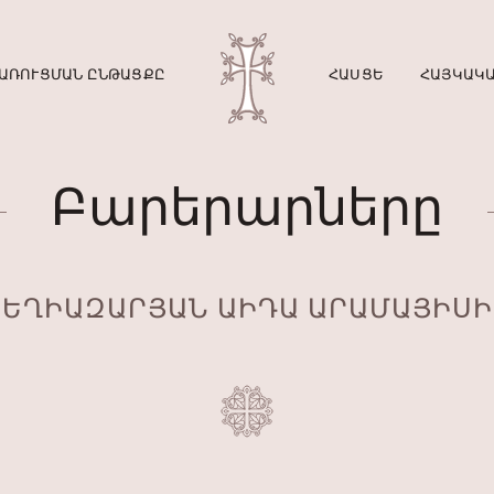
ԱՌՈՒՑՄԱՆ ԸՆԹԱՑՔԸ
ՀԱՍՑԵ
ՀԱՅԿԱԿԱ
Բարերարները
ԵՂԻԱԶԱՐՅԱՆ ԱԻԴԱ ԱՐԱՄԱՅԻՍԻ