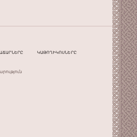
ՏԱՃԱՐՆԵՐԸ
ԿԱԹՈՂԻԿՈՍՆԵՐԸ
արություն