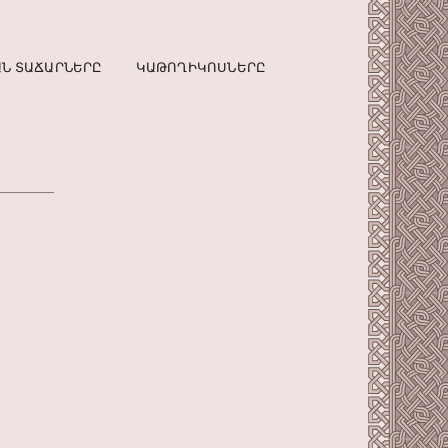
Ն ՏԱՃԱՐՆԵՐԸ
ԿԱԹՈՂԻԿՈՍՆԵՐԸ