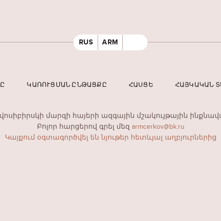
RUS
ARM
ՐԸ
ԿԱՌՈՒՑՄԱՆ ԸՆԹԱՑՔԸ
ՀԱՍՑԵ
ՀԱՅԿԱԿԱՆ 
ովոսիբիրսկի մարզի հայերի ազգային մշակույթային ինքնավ
Բոլոր հարցերով գրել մեզ
armcerkov@bk.ru
Կայքում օգտագործվել են նյութեր հետևյալ աղբյուրներից