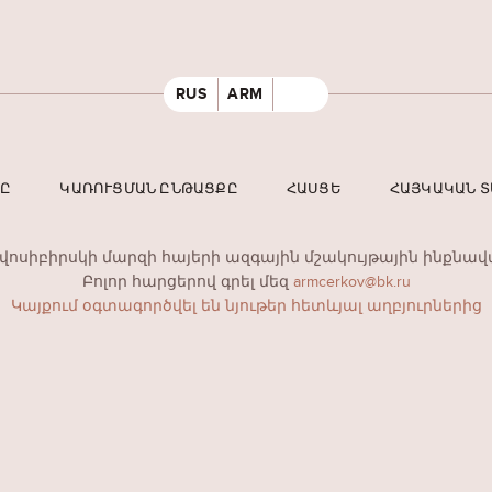
RUS
ARM
ՐԸ
ԿԱՌՈՒՑՄԱՆ ԸՆԹԱՑՔԸ
ՀԱՍՑԵ
ՀԱՅԿԱԿԱՆ 
ովոսիբիրսկի մարզի հայերի ազգային մշակույթային ինքնավ
Բոլոր հարցերով գրել մեզ
armcerkov@bk.ru
Կայքում օգտագործվել են նյութեր հետևյալ աղբյուրներից