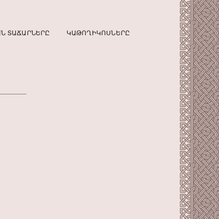
Ն ՏԱՃԱՐՆԵՐԸ
ԿԱԹՈՂԻԿՈՍՆԵՐԸ