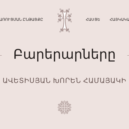
ԱՌՈՒՑՄԱՆ ԸՆԹԱՑՔԸ
ՀԱՍՑԵ
ՀԱՅԿԱԿԱ
Բարերարները
ԱՎԵՏԻՍՅԱՆ ԽՈՐԵՆ ՀԱՄԱՅԱԿԻ