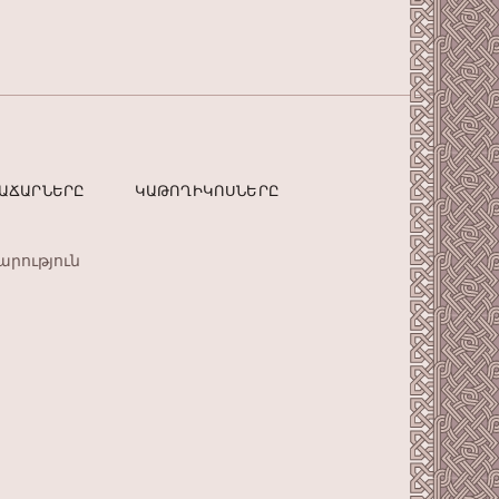
ՏԱՃԱՐՆԵՐԸ
ԿԱԹՈՂԻԿՈՍՆԵՐԸ
արություն