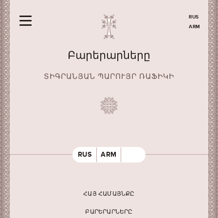
RUS
ARM
Բարերարները
ՏԻԳՐԱՆՅԱՆ ՊԱՐՈՒՅՐ ՌԱՖԻԿԻ
RUS
ARM
ՀԱՅ ՀԱՄԱՅՆՔԸ
ԲԱՐԵՐԱՐՆԵՐԸ