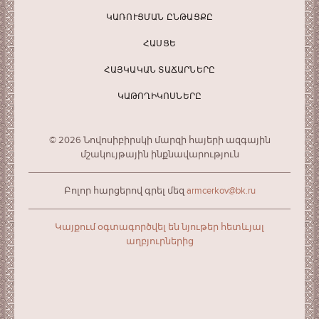
ԿԱՌՈՒՑՄԱՆ ԸՆԹԱՑՔԸ
ՀԱՍՑԵ
ՀԱՅԿԱԿԱՆ ՏԱՃԱՐՆԵՐԸ
ԿԱԹՈՂԻԿՈՍՆԵՐԸ
© 2026 Նովոսիբիրսկի մարզի հայերի ազգային
մշակույթային ինքնավարություն
Բոլոր հարցերով գրել մեզ
armcerkov@bk.ru
Կայքում օգտագործվել են նյութեր հետևյալ
աղբյուրներից