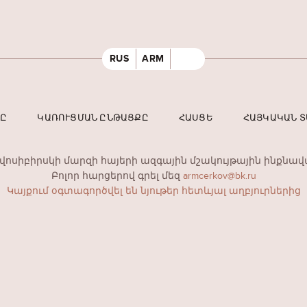
RUS
ARM
ՐԸ
ԿԱՌՈՒՑՄԱՆ ԸՆԹԱՑՔԸ
ՀԱՍՑԵ
ՀԱՅԿԱԿԱՆ 
ովոսիբիրսկի մարզի հայերի ազգային մշակույթային ինքնավ
Բոլոր հարցերով գրել մեզ
armcerkov@bk.ru
Կայքում օգտագործվել են նյութեր հետևյալ աղբյուրներից