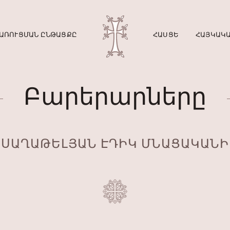
ԱՌՈՒՑՄԱՆ ԸՆԹԱՑՔԸ
ՀԱՍՑԵ
ՀԱՅԿԱԿԱ
Բարերարները
ՍԱՂԱԹԵԼՅԱՆ ԷԴԻԿ ՄՆԱՑԱԿԱՆԻ