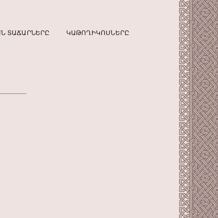
Ն ՏԱՃԱՐՆԵՐԸ
ԿԱԹՈՂԻԿՈՍՆԵՐԸ