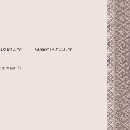
ՏԱՃԱՐՆԵՐԸ
ԿԱԹՈՂԻԿՈՍՆԵՐԸ
արություն