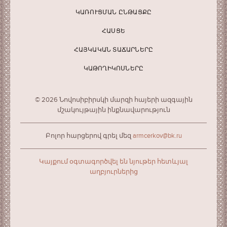
ԿԱՌՈՒՑՄԱՆ ԸՆԹԱՑՔԸ
ՀԱՍՑԵ
ՀԱՅԿԱԿԱՆ ՏԱՃԱՐՆԵՐԸ
ԿԱԹՈՂԻԿՈՍՆԵՐԸ
© 2026 Նովոսիբիրսկի մարզի հայերի ազգային
մշակույթային ինքնավարություն
Բոլոր հարցերով գրել մեզ
armcerkov@bk.ru
Կայքում օգտագործվել են նյութեր հետևյալ
աղբյուրներից