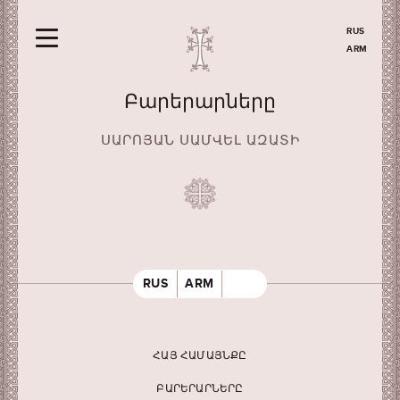
RUS
ARM
Բարերարները
ՍԱՐՈՅԱՆ ՍԱՄՎԵԼ ԱԶԱՏԻ
RUS
ARM
ՀԱՅ ՀԱՄԱՅՆՔԸ
ԲԱՐԵՐԱՐՆԵՐԸ