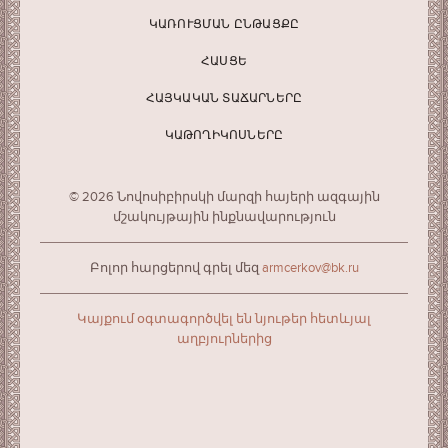
ԿԱՌՈՒՑՄԱՆ ԸՆԹԱՑՔԸ
ՀԱՍՑԵ
ՀԱՅԿԱԿԱՆ ՏԱՃԱՐՆԵՐԸ
ԿԱԹՈՂԻԿՈՍՆԵՐԸ
© 2026 Նովոսիբիրսկի մարզի հայերի ազգային
մշակույթային ինքնավարություն
Բոլոր հարցերով գրել մեզ
armcerkov@bk.ru
Կայքում օգտագործվել են նյութեր հետևյալ
աղբյուրներից