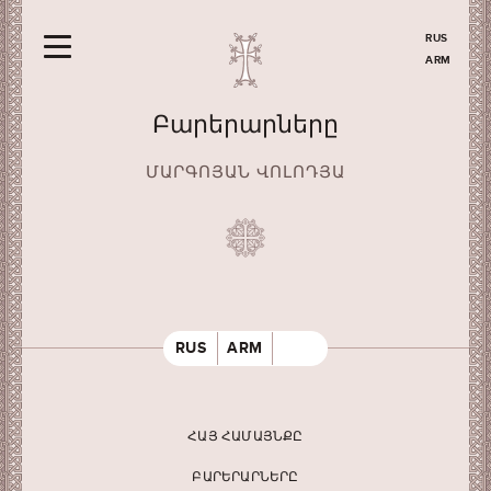
RUS
ARM
Բարերարները
ՄԱՐԳՈՅԱՆ ՎՈԼՈԴՅԱ
RUS
ARM
ՀԱՅ ՀԱՄԱՅՆՔԸ
ԲԱՐԵՐԱՐՆԵՐԸ