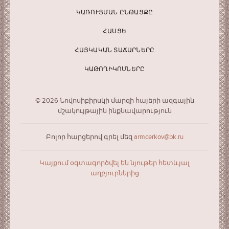
ԿԱՌՈՒՑՄԱՆ ԸՆԹԱՑՔԸ
ՀԱՍՑԵ
ՀԱՅԿԱԿԱՆ ՏԱՃԱՐՆԵՐԸ
ԿԱԹՈՂԻԿՈՍՆԵՐԸ
© 2026 Նովոսիբիրսկի մարզի հայերի ազգային
մշակույթային ինքնավարություն
Բոլոր հարցերով գրել մեզ
armcerkov@bk.ru
Կայքում օգտագործվել են նյութեր հետևյալ
աղբյուրներից