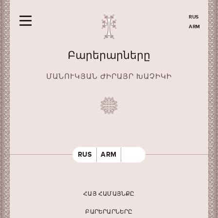
RUS
ARM
Բարերարները
ՄԱՆՈՒԿՅԱՆ ԺԻՐԱՅՐ ԽԱՉԻԿԻ
RUS
ARM
ՀԱՅ ՀԱՄԱՅՆՔԸ
ԲԱՐԵՐԱՐՆԵՐԸ