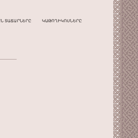
Ն ՏԱՃԱՐՆԵՐԸ
ԿԱԹՈՂԻԿՈՍՆԵՐԸ