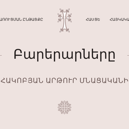
ԱՌՈՒՑՄԱՆ ԸՆԹԱՑՔԸ
ՀԱՍՑԵ
ՀԱՅԿԱԿԱ
Բարերարները
ՀԱԿՈԲՅԱՆ ԱՐԹՈՒՐ ՄՆԱՑԱԿԱՆԻ