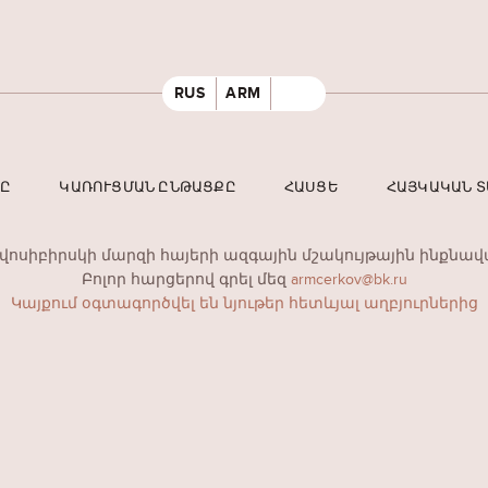
RUS
ARM
ՐԸ
ԿԱՌՈՒՑՄԱՆ ԸՆԹԱՑՔԸ
ՀԱՍՑԵ
ՀԱՅԿԱԿԱՆ 
ովոսիբիրսկի մարզի հայերի ազգային մշակույթային ինքնավ
Բոլոր հարցերով գրել մեզ
armcerkov@bk.ru
Կայքում օգտագործվել են նյութեր հետևյալ աղբյուրներից