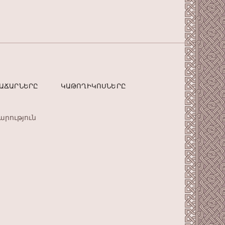
ՏԱՃԱՐՆԵՐԸ
ԿԱԹՈՂԻԿՈՍՆԵՐԸ
արություն