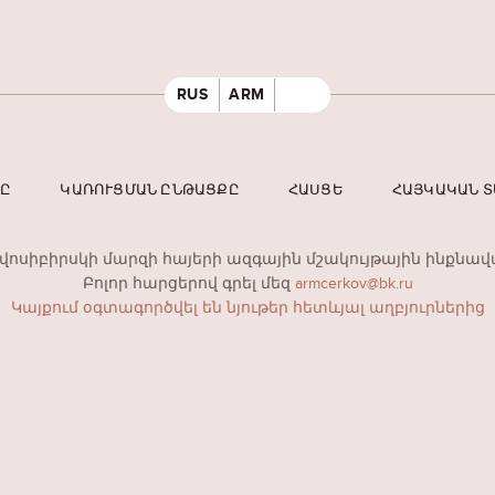
RUS
ARM
ՐԸ
ԿԱՌՈՒՑՄԱՆ ԸՆԹԱՑՔԸ
ՀԱՍՑԵ
ՀԱՅԿԱԿԱՆ 
ովոսիբիրսկի մարզի հայերի ազգային մշակույթային ինքնավ
Բոլոր հարցերով գրել մեզ
armcerkov@bk.ru
Կայքում օգտագործվել են նյութեր հետևյալ աղբյուրներից