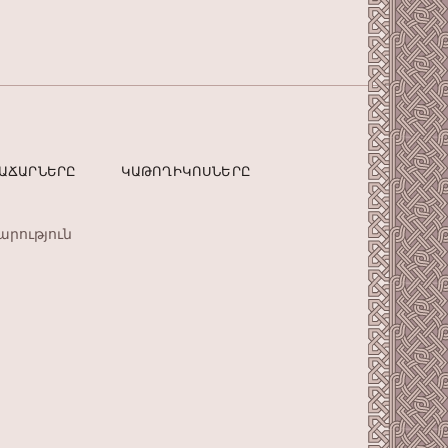
ՏԱՃԱՐՆԵՐԸ
ԿԱԹՈՂԻԿՈՍՆԵՐԸ
արություն