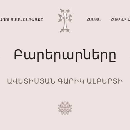
ԱՌՈՒՑՄԱՆ ԸՆԹԱՑՔԸ
ՀԱՍՑԵ
ՀԱՅԿԱԿԱ
Բարերարները
ԱՎԵՏԻՍՅԱՆ ԳԱՐԻԿ ԱԼԲԵՐՏԻ