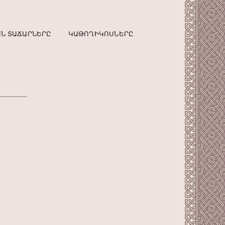
Ն ՏԱՃԱՐՆԵՐԸ
ԿԱԹՈՂԻԿՈՍՆԵՐԸ