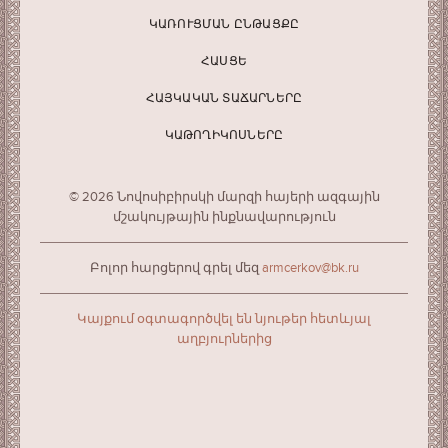
ԿԱՌՈՒՑՄԱՆ ԸՆԹԱՑՔԸ
ՀԱՍՑԵ
ՀԱՅԿԱԿԱՆ ՏԱՃԱՐՆԵՐԸ
ԿԱԹՈՂԻԿՈՍՆԵՐԸ
© 2026 Նովոսիբիրսկի մարզի հայերի ազգային
մշակույթային ինքնավարություն
Բոլոր հարցերով գրել մեզ
armcerkov@bk.ru
Կայքում օգտագործվել են նյութեր հետևյալ
աղբյուրներից