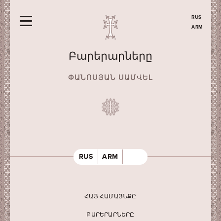
RUS
ARM
Բարերարները
ՓԱՆՈՍՅԱՆ ՍԱՄՎԵԼ
RUS
ARM
ՀԱՅ ՀԱՄԱՅՆՔԸ
ԲԱՐԵՐԱՐՆԵՐԸ