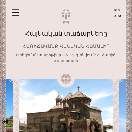
RUS
ARM
Հայկական տաճարները
ՀԱՌԻՃԱՎԱՆՔ ՎԱՆԱԿԱՆ ՀԱՄԱԼԻՐ
ստեղծման տարեթիվը — VII դ. գտնվում է գ․ Հառիճ,
Հայաստան