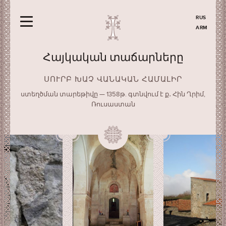
RUS
ARM
Հայկական տաճարները
ՍՈՒՐԲ ԽԱՉ ՎԱՆԱԿԱՆ ՀԱՄԱԼԻՐ
ստեղծման տարեթիվը — 1358թ. գտնվում է ք․ Հին Ղրիմ,
Ռուսաստան