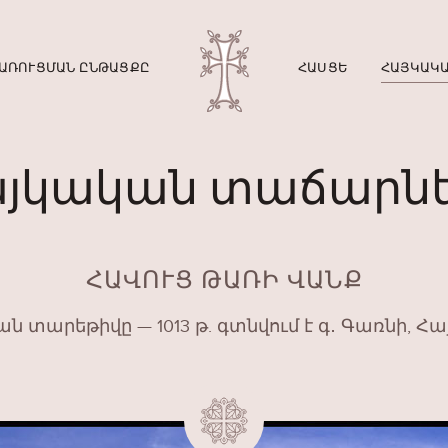
ԱՌՈՒՑՄԱՆ ԸՆԹԱՑՔԸ
ՀԱՍՑԵ
ՀԱՅԿԱԿԱ
յկական տաճարն
ՀԱՎՈՒՑ ԹԱՌԻ ՎԱՆՔ
ն տարեթիվը — 1013 թ. գտնվում է գ․ Գառնի, 