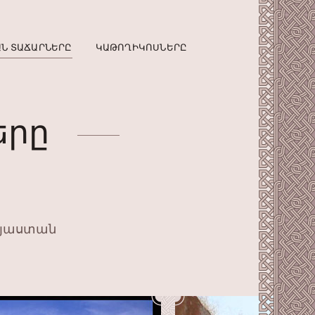
Ն ՏԱՃԱՐՆԵՐԸ
ԿԱԹՈՂԻԿՈՍՆԵՐԸ
երը
Հայաստան