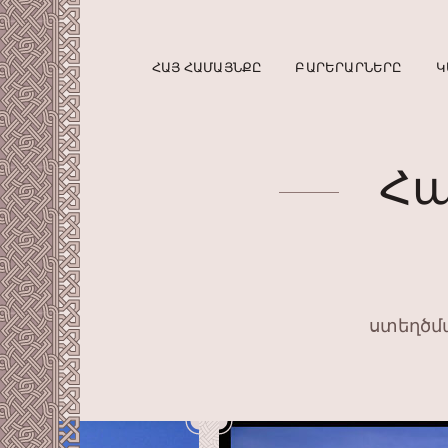
ՀԱՅ ՀԱՄԱՅՆՔԸ
ԲԱՐԵՐԱՐՆԵՐԸ
Կ
Հա
ստեղծմա