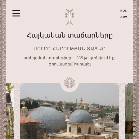
RUS
ARM
Հայկական տաճարները
ՍՈՒՐԲ ՀԱՐՈՒԹՅԱՆ ՏԱՃԱՐ
ստեղծման տարեթիվը — 335 թ․ գտնվում է ք․
Երուսաղեմ, Իսրայել