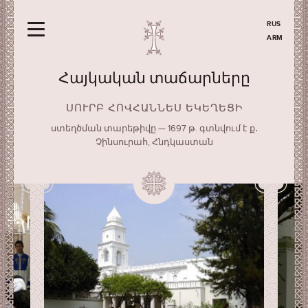
RUS
ARM
Հայկական տաճարները
ՍՈՒՐԲ ՀՈՎՀԱՆՆԵՍ ԵԿԵՂԵՑԻ
ստեղծման տարեթիվը — 1697 թ. գտնվում է ք․
Չինսուրահ, Հնդկաստան